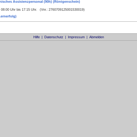
inisches Assistenzpersonal (90h) (Röntgenschein)
8:00 Uhr bis 17:15 Uhr. (Vnr.: 2760709125001530019)
ernerfolg)
Hilfe
|
Datenschutz
|
Impressum
|
Abmelden