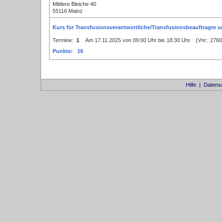
Mittlere Bleiche 40
55116 Mainz
Kurs für Transfusionsverantwortliche/Transfusionsbeauftragte u
Termine:
1
Am 17.11.2025 von 09:00 Uhr bis 18:30 Uhr. (Vnr.: 27
Punkte: 16
Hilfe
|
Datens