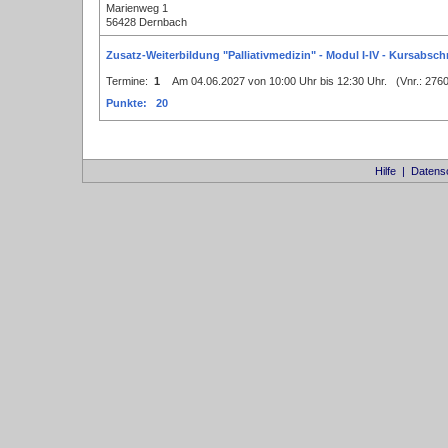
Marienweg 1
56428 Dernbach
Zusatz-Weiterbildung "Palliativmedizin" - Modul I-IV - Kursabschn
Termine:
1
Am 04.06.2027 von 10:00 Uhr bis 12:30 Uhr. (Vnr.: 27
Punkte: 20
Hilfe
|
Datens