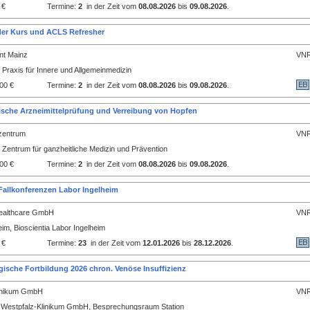
 €
Termine:
2
in der Zeit vom
08.08.2026
bis
09.08.2026
.
er Kurs und ACLS Refresher
nt Mainz
VNR
Praxis für Innere und Allgemeinmedizin
00 €
Termine:
2
in der Zeit vom
08.08.2026
bis
09.08.2026
.
che Arzneimittelprüfung und Verreibung von Hopfen
zentrum
VNR
 Zentrum für ganzheitliche Medizin und Prävention
00 €
Termine:
2
in der Zeit vom
08.08.2026
bis
09.08.2026
.
 Fallkonferenzen Labor Ingelheim
Healthcare GmbH
VNR
im, Bioscientia Labor Ingelheim
 €
Termine:
23
in der Zeit vom
12.01.2026
bis
28.12.2026
.
gische Fortbildung 2026 chron. Venöse Insuffizienz
linikum GmbH
VNR
 Westpfalz-Klinikum GmbH, Besprechungsraum Station