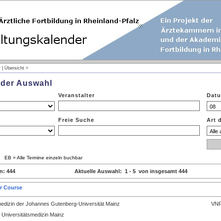
r | Übersicht >
nder Auswahl
Veranstalter
Datu
Freie Suche
Art 
le EB = Alle Termine einzeln buchbar
n: 444
Aktuelle Auswahl: 1 - 5 von insgesamt 444
r Course
medizin der Johannes Gutenberg-Universität Mainz
VNR
 Universitätsmedizin Mainz