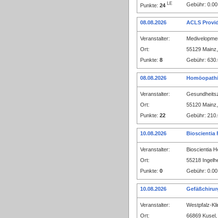
LE
Gebühr: 0.00
Punkte:
24
08.08.2026
ACLS Provid
Veranstalter:
Medivelopme
Ort:
55129 Mainz, 
Punkte:
8
Gebühr: 630.
08.08.2026
Homöopathis
Veranstalter:
Gesundheits
Ort:
55120 Mainz,
Punkte:
22
Gebühr: 210.
10.08.2026
Bioscientia
Veranstalter:
Bioscientia 
Ort:
55218 Ingelhe
Punkte:
0
Gebühr: 0.00
10.08.2026
Gefäßchirur
Veranstalter:
Westpfalz-K
Ort:
66869 Kusel,