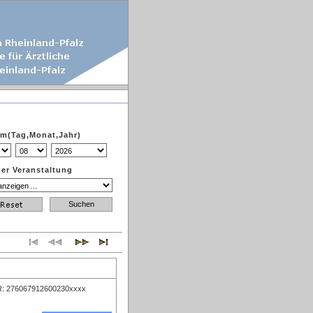
m(Tag,Monat,Jahr)
der Veranstaltung
: 276067912600230xxxx