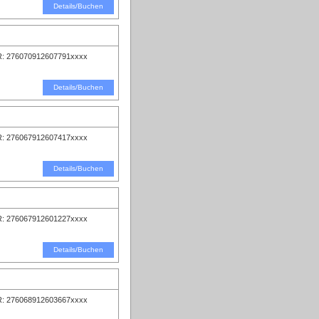
Details/Buchen
: 276070912607791xxxx
Details/Buchen
: 276067912607417xxxx
Details/Buchen
: 276067912601227xxxx
Details/Buchen
: 276068912603667xxxx