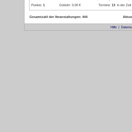
Punkte:
1
Gebühr: 0.00 €
Termine:
13
in der Zei
Gesamtzahl der Veranstaltungen: 444
Aktue
Hilfe
|
Datens