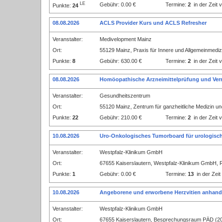
LE
Gebühr: 0.00 €
Termine:
2
in der Zeit
Punkte:
24
08.08.2026
ACLS Provider Kurs und ACLS Refresher
Veranstalter:
Medivelopment Mainz
Ort:
55129 Mainz, Praxis für Innere und Allgemeinmediz
Punkte:
8
Gebühr: 630.00 €
Termine:
2
in der Zeit
08.08.2026
Homöopathische Arzneimittelprüfung und Ver
Veranstalter:
Gesundheitszentrum
Ort:
55120 Mainz, Zentrum für ganzheitliche Medizin un
Punkte:
22
Gebühr: 210.00 €
Termine:
2
in der Zeit
10.08.2026
Uro-Onkologisches Tumorboard für urologisc
Veranstalter:
Westpfalz-Klinikum GmbH
Ort:
67655 Kaiserslautern, Westpfalz-Klinikum GmbH
Punkte:
1
Gebühr: 0.00 €
Termine:
13
in der Zei
10.08.2026
Angeborene und erworbene Herzvitien anhand 
Veranstalter:
Westpfalz-Klinikum GmbH
Ort:
67655 Kaiserslautern, Besprechungsraum PÄD (20