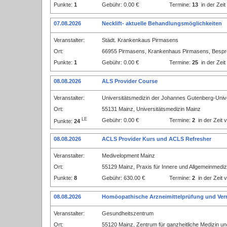
Punkte:
1
Gebühr: 0.00 €
Termine:
13
in der Zei
07.08.2026
Necklift- aktuelle Behandlungsmöglichkeiten
Veranstalter:
Städt. Krankenkaus Pirmasens
Ort:
66955 Pirmasens, Krankenhaus Pirmasens, Bes
Punkte:
1
Gebühr: 0.00 €
Termine:
25
in der Zei
08.08.2026
ALS Provider Course
Veranstalter:
Universitätsmedizin der Johannes Gutenberg-Unive
Ort:
55131 Mainz, Universitätsmedizin Mainz
LE
Gebühr: 0.00 €
Termine:
2
in der Zeit
Punkte:
24
08.08.2026
ACLS Provider Kurs und ACLS Refresher
Veranstalter:
Medivelopment Mainz
Ort:
55129 Mainz, Praxis für Innere und Allgemeinmediz
Punkte:
8
Gebühr: 630.00 €
Termine:
2
in der Zeit
08.08.2026
Homöopathische Arzneimittelprüfung und Ver
Veranstalter:
Gesundheitszentrum
Ort:
55120 Mainz, Zentrum für ganzheitliche Medizin un