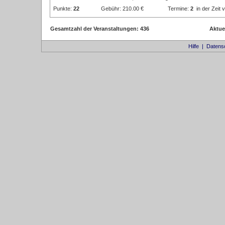
Punkte:
22
Gebühr: 210.00 €
Termine:
2
in der Zeit
Gesamtzahl der Veranstaltungen: 436
Aktue
Hilfe
|
Datens